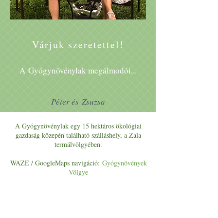
Várjuk szeretettel!
A
Gyógynövénylak megálmodói...
Péter és Zsuzsa
A Gyógynövénylak egy 15 hektáros ökológiai
gazdaság közepén található szálláshely, a Zala
termálvölgyében.
WAZE / GoogleMaps navigáció:
Gyógynövények
Völgye
Cím:
8788 Zalaszentlászló, Vörösmajor 0154.
E-mail:
gyogynovenyekvolgye@gmail.com